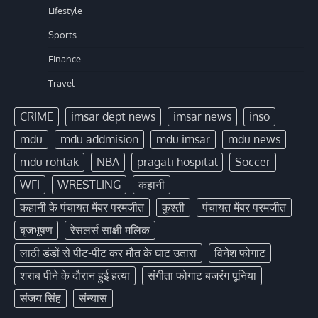
Lifestyle
Sports
Finance
Travel
CRIME
imsar dept news
imsar news
inso
mdu
mdu addmision
mdu imsar
mdu news
mdu rohtak
NBA
pragati hospital
Soccer
WFI
WRESTLING
कहानी
कहानी के पंचायत मेंबर परमजीत
कुश्ती
पंचायत मेंबर परमजीत
बृजभूषण
रेसलर्स साक्षी मलिक
लाठी डंडों से पीट-पीट कर मौत के घाट उतारा
विनेश फोगाट
शराब पीने के दौरान हुई हत्या
संगीता फोगाट बजरंग पूनिया
संजय सिंह
संन्यास