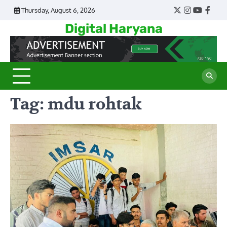
Skip
Thursday, August 6, 2026
Twitter
Instagram
YouTub
Face
to
Digital Haryana
content
Tag:
mdu rohtak